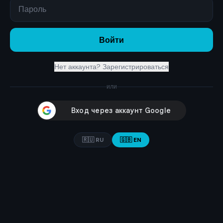
Войти
Нет аккаунта? Зарегистрироваться
или
🇷🇺 RU
🇬🇧 EN